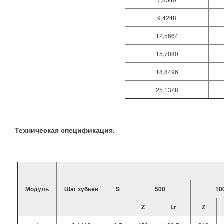
9,4248
12,5664
15,7080
18,8496
25,1328
Техническая спецификация.
Модуль
Шаг зубьев
S
500
10
Z
Lr
Z