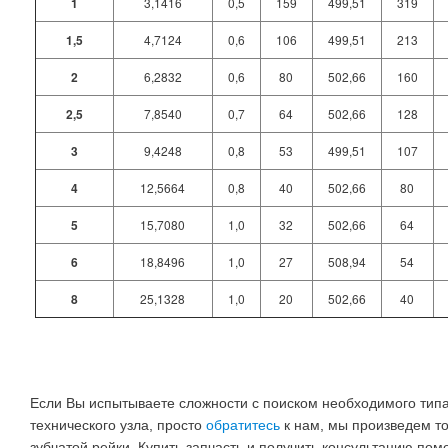
1
3,1416
0,5
159
499,51
319
1,5
4,7124
0,6
106
499,51
213
2
6,2832
0,6
80
502,66
160
2,5
7,8540
0,7
64
502,66
128
3
9,4248
0,8
53
499,51
107
4
12,5664
0,8
40
502,66
80
5
15,7080
1,0
32
502,66
64
6
18,8496
1,0
27
508,94
54
8
25,1328
1,0
20
502,66
40
Если Вы испытываете сложности с поиском необходимого тип
технического узла, просто
обратитесь
к нам, мы произведем т
зубчатой рейки. Купить запчасть и получить консультацию по