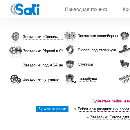
Приводная техника
Ко
Звездочки конвейерные
Звездочки «Специальные»
Pignoni под тапербуш
Звездочки Pignoni и Corone
Ступицы
Звездочки под ASA цепь
Тапербуши
Звездочки чугунные
Зубчатые рейки и к
Зубчатые рейки
Рейки для раздвижных ворот
Звездочки Corone для