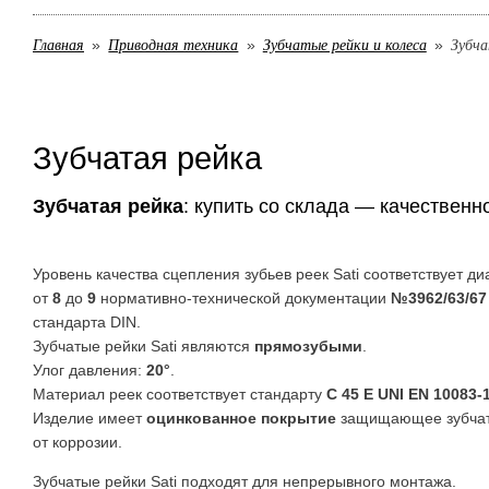
Главная
Приводная техника
Зубчатые рейки и колеса
Зубча
Зубчатая рейка
Зубчатая рейка
: купить со склада — качественн
Уровень качества сцепления зубьев реек Sati соответствует д
от
8
до
9
нормативно-технической документации
№3962/63/67
стандарта DIN.
Зубчатые рейки Sati являются
прямозубыми
.
Улог давления:
20°
.
Материал реек соответствует стандарту
C 45 E UNI EN 10083-
Изделие имеет
оцинкованное покрытие
защищающее зубчат
от коррозии.
Зубчатые рейки Sati подходят для непрерывного монтажа.