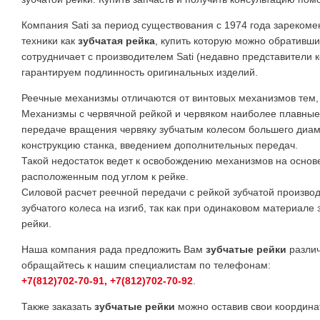
Компания Sati за период существования с 1974 года зареком
техники как
зубчатая рейка
, купить которую можно обративш
сотрудничает с производителем Sati (недавно представители
гарантируем подлинность оригинальных изделий.
Реечные механизмы отличаются от винтовых механизмов тем, 
Механизмы с червячной рейкой и червяком наиболее плавные,
передаче вращения червяку зубчатым колесом большего диаме
конструкцию станка, введением дополнительных передач.
Такой недостаток ведет к освобождению механизмов на основе
расположенным под углом к рейке.
Силовой расчет реечной передачи с рейкой зубчатой производ
зубчатого колеса на изгиб, так как при одинаковом материале
рейки.
Наша компания рада предложить Вам
зубчатые рейки
различ
обращайтесь к нашим специалистам по телефонам:
+7(812)702-70-91, +7(812)702-70-92
.
Также заказать
зубчатые рейки
можно оставив свои координа