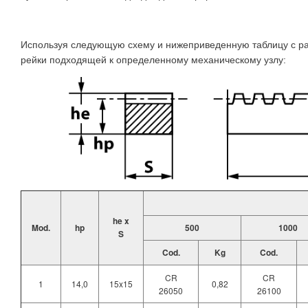
Используя следующую схему и нижеприведенную таблицу с р
рейки подходящей к определенному механическому узлу:
he x
Mod.
hp
500
1000
S
Cod.
Kg
Cod.
CR
CR
1
14,0
15x15
0,82
26050
26100