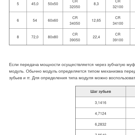
CR
CR
5
45,0
50x50
8,3
32050
32100
CR
CR
6
54
60x60
12,65
34050
34100
CR
CR
8
72,0
80x80
22,4
39050
39100
Если передача мощности осуществляется через зубчатую муф
модуль. Обычно модуль определяется типом механизма пере
зубьев и
π
. Для определения типа модуля можно воспользова
Шаг зубьев
3,1416
4,7124
6,2832
7,8540