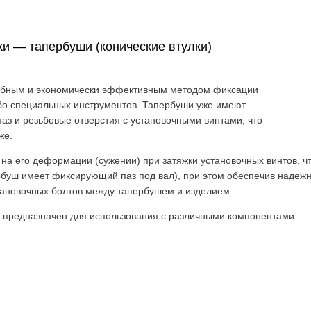
и — тапербуши (конические втулки)
добным и экономически эффективным методом фиксации
ибо специальных инструментов. Тапербуши уже имеют
аз и резьбовые отверстия с установочными винтами, что
же.
а его деформации (сужении) при затяжки установочных винтов, чт
ербуш имеет фиксирующий паз под вал), при этом обеспечив надеж
тановочных болтов между тапербушем и изделием.
предназначен для использования с различными компонентами: