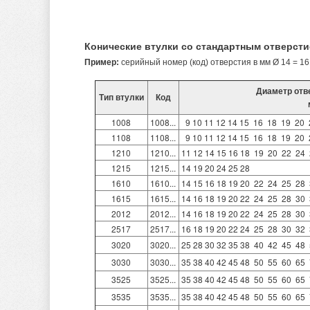
Конические втулки со стандартным отверсти
Пример:
серийный номер (код) отверстия в мм Ø 14 = 1
Диаметр отве
Тип втулки
Код
1008
1008...
  9 10 11 12 14 15  16  18  19  20 
1108
1108...
  9 10 11 12 14 15  16  18  19  20  
1210
1210...
11 12 14 15 16 18  19  20  22  24  
1215
1215...
14 19 20 24 25 28
1610
1610...
14 15 16 18 19 20  22  24  25  28  
1615
1615...
14 16 18 19 20 22  24  25  28  30  
2012
2012...
14 16 18 19 20 22  24  25  28  30  
2517
2517...
16 18 19 20 22 24  25  28  30  32  
3020
3020...
25 28 30 32 35 38  40  42  45  48  
3030
3030...
35 38 40 42 45 48  50  55  60  65 
3525
3525...
35 38 40 42 45 48  50  55  60  65  
3535
3535...
35 38 40 42 45 48  50  55  60  65  