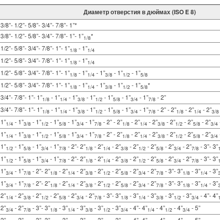
Диаметр отверстия в дюймах (ISO E 8)
3/8”- 1/2”- 5/8”- 3/4”- 7/8”- 1”*
3/8”- 1/2”- 5/8”- 3/4”- 7/8”- 1”- 1”
*
1/8
1/2”- 5/8”- 3/4”- 7/8”- 1”- 1”
 - 1”
1/8
1/4
1/2”- 5/8”- 3/4”- 7/8”- 1”- 1”
 - 1”
1/8
1/4
1/2”- 5/8”- 3/4”- 7/8”- 1”- 1”
 - 1”
 - 1”
 - 1”
 - 1”
1/8
1/4
3/8
1/2
5/8
1/2”- 5/8”- 3/4”- 7/8”- 1”- 1”
 - 1”
 - 1”
 - 1”
 - 1”
*
1/8
1/4
3/8
1/2
5/8
3/4”- 7/8”- 1”- 1”
 - 1”
 - 1”
 - 1”
 - 1”
 - 1”
 - 1”
 - 2”
1/8
1/4
3/8
1/2
5/8
3/4
7/8
3/4”- 7/8”- 1”- 1”
 - 1”
 - 1”
 - 1”
 - 1”
 - 1”
 - 1”
 - 2” - 2”
 - 2”
 - 2”
1/8
1/4
3/8
1/2
5/8
3/4
7/8
1/8
1/4
3/8
1”
 - 1”
 - 1”
 - 1”
 - 1”
 - 1”
 - 2” - 2”
 - 2”
 - 2”
 - 2”
 - 2”
 - 2”
1/4
3/8
1/2
5/8
3/4
7/8
1/8
1/4
3/8
1/2
5/8
3/4
1”
 - 1”
 - 1”
 - 1”
 - 1”
 - 1”
 - 2” - 2”
 - 2”
 - 2”
 - 2”
 - 2”
 - 2”
1/4
3/8
1/2
5/8
3/4
7/8
1/8
1/4
3/8
1/2
5/8
3/4
1”
 - 1”
 - 1”
 - 1”
 - 2”- 2”
 - 2”
 - 2”
 - 2”
 - 2”
 - 2”
 - 2”
 - 3”- 3”
1/2
5/8
3/4
7/8
1/8
1/4
3/8
1/2
5/8
3/4
7/8
1”
 - 1”
 - 1”
 - 1”
 - 2”- 2”
 - 2”
 - 2”
 - 2”
 - 2”
 - 2”
 - 2”
 - 3”- 3”
1/2
5/8
3/4
7/8
1/8
1/4
3/8
1/2
5/8
3/4
7/8
1”
 - 1”
 - 2”- 2”
 - 2”
 - 2”
 - 2”
 - 2”
 - 2”
 - 2”
 - 3”- 3”
 - 3”
 - 3”
3/4
7/8
1/8
1/4
3/8
1/2
5/8
3/4
7/8
1/8
1/4
1”
 - 1”
 - 2”- 2”
 - 2”
 - 2”
 - 2”
 - 2”
 - 2”
 - 2”
 - 3”- 3”
 - 3”
 - 3”
3/4
7/8
1/8
1/4
3/8
1/2
5/8
3/4
7/8
1/8
1/4
2”
 - 2”
 - 2”
 - 2”
 - 2”
 - 2”
 - 3”- 3”
 - 3”
 - 3”
 - 3”
 - 3”
 - 4”- 4”
1/4
3/8
1/2
5/8
3/4
7/8
1/8
1/4
3/8
1/2
3/4
2”
 - 2”
 - 3”- 3”
 - 3”
 - 3”
 - 3”
 - 3”
 - 4”- 4”
 - 4”
 - 4”
 - 5”
3/4
7/8
1/8
1/4
3/8
1/2
3/4
1/4
1/2
3/4
2”
 - 2”
 - 3”- 3”
 - 3”
 - 3”
 - 3”
 - 3”
 - 4”- 4”
 - 4”
 - 4”
 - 5”