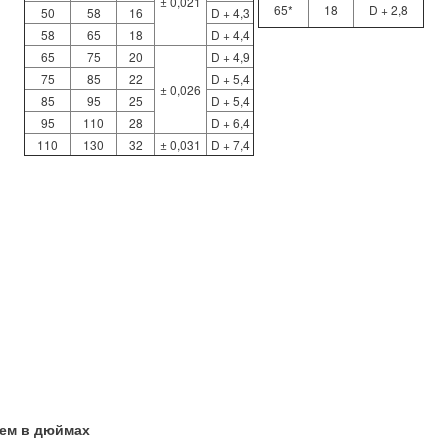
± 0,021
65*
18
D + 2,8
50
58
16
D + 4,3
58
65
18
D + 4,4
65
75
20
D + 4,9
75
85
22
D + 5,4
± 0,026
85
95
25
D + 5,4
95
110
28
D + 6,4
110
130
32
± 0,031
D + 7,4
ием в дюймах