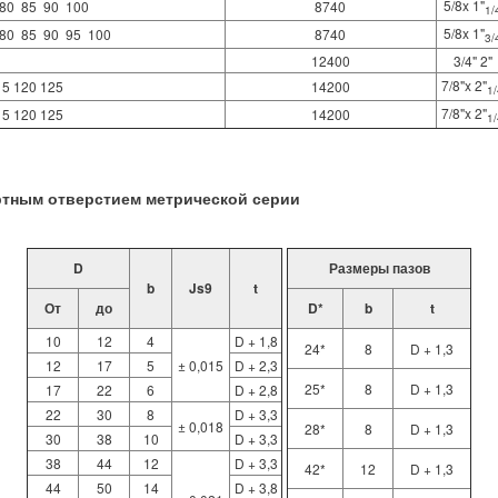
5/8x 1"
80  85  90  100
8740
1/
5/8x 1"
80  85  90  95  100
8740
3/
12400
3/4" 2"
7/8"x 2"
15 120 125
14200
1/
7/8"x 2"
15 120 125
14200
1/
артным отверстием метрической серии
D
Размеры пазов
b
Js9
t
От
до
D*
b
t
10
12
4
D + 1,8
24*
8
D + 1,3
12
17
5
± 0,015
D + 2,3
25*
8
D + 1,3
17
22
6
D + 2,8
22
30
8
D + 3,3
± 0,018
28*
8
D + 1,3
30
38
10
D + 3,3
38
44
12
D + 3,3
42*
12
D + 1,3
44
50
14
D + 3,8