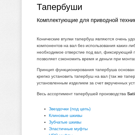
Тапербуши
Комплектующие для приводной техник
Конические втулки тапербуш являются очень у
компонентов на вал без использования каких-л
необходимое отверстие под вал, фиксирующий п
позволяет сэкономить время и деньги при монта
Принцип функционирования тапербуша основан н
крепко установить тапербуш на вал (так же тап
установленным изделием за счет вкрученных ус
Весь ассортимент тапербушей производства
Sati
Звездочки (под цепь)
Клиновые шкивы
Зубчатые шкивы
Эластичные муфты