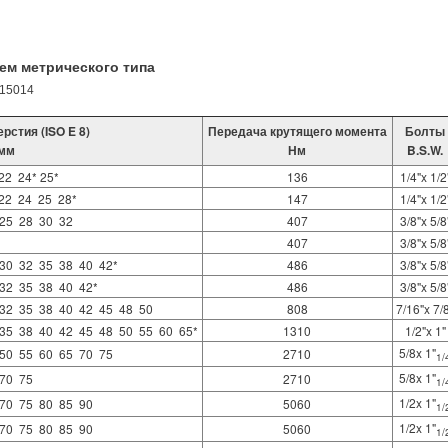
ем метрического типа
615014
рстия (ISO E 8)
Передача крутящего момента
Болты
мм
Нм
B.S.W.
 22  24* 25*
136
1/4"x 1/2
22  24  25  28*
147
1/4"x 1/2
25  28  30  32
407
3/8"x 5/8
407
3/8"x 5/8
30  32  35  38  40  42*
486
3/8"x 5/8
32  35  38  40  42*
486
3/8"x 5/8
32  35  38  40  42  45  48  50
808
7/16"x 7/
35  38  40  42  45  48  50  55  60  65*
1310
1/2"x 1"
5/8x 1"
50  55  60  65  70  75
2710
1/
5/8x 1"
 70  75
2710
1/
1/2x 1"
70  75  80  85  90
5060
1/
1/2x 1"
70  75  80  85  90
5060
1/