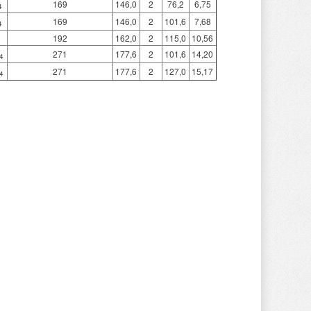
169
146,0
2
76,2
6,75
4
169
146,0
2
101,6
7,68
4
192
162,0
2
115,0
10,56
271
177,6
2
101,6
14,20
4
271
177,6
2
127,0
15,17
4