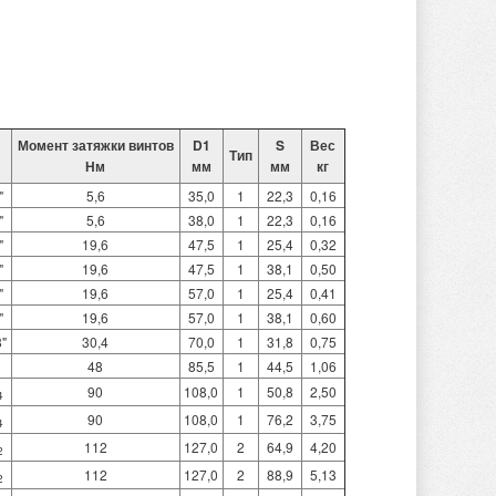
Момент затяжки винтов
D1
S
Вес
Тип
Нм
мм
мм
кг
"
5,6
35,0
1
22,3
0,16
"
5,6
38,0
1
22,3
0,16
"
19,6
47,5
1
25,4
0,32
"
19,6
47,5
1
38,1
0,50
"
19,6
57,0
1
25,4
0,41
"
19,6
57,0
1
38,1
0,60
8"
30,4
70,0
1
31,8
0,75
48
85,5
1
44,5
1,06
90
108,0
1
50,8
2,50
4
90
108,0
1
76,2
3,75
4
112
127,0
2
64,9
4,20
2
112
127,0
2
88,9
5,13
2